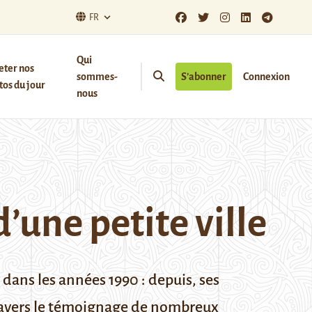
FR
Qui
eter nos
sommes-
S’abonner
Connexion
os du jour
nous
’une petite ville
 dans les années 1990 : depuis, ses
 travers le témoignage de nombreux