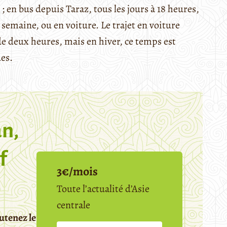
 ; en bus depuis Taraz, tous les jours à 18 heures,
r semaine, ou en voiture. Le trajet en voiture
e deux heures, mais en hiver, ce temps est
es.
n,
f
3€/mois
Toute l’actualité d’Asie
centrale
utenez le