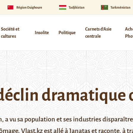
Région Ouïghoure
Tadjikistan
Turkménistan
Société et
Carnets d’Asie
Ach
Insolite
Politique
cultures
centrale
Phot
déclin dramatique d
, a vu sa population et ses industries disparaître
hômage. Vlast.kz est allé à Janatas et raconte, à