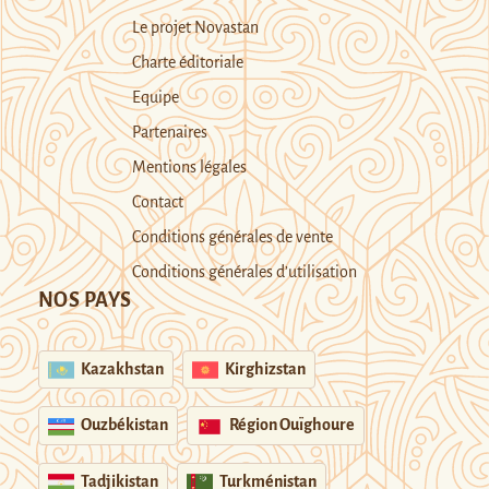
Le projet Novastan
Charte éditoriale
Equipe
Partenaires
Mentions légales
Contact
Conditions générales de vente
Conditions générales d’utilisation
NOS PAYS
Kazakhstan
Kirghizstan
Ouzbékistan
Région Ouïghoure
Tadjikistan
Turkménistan