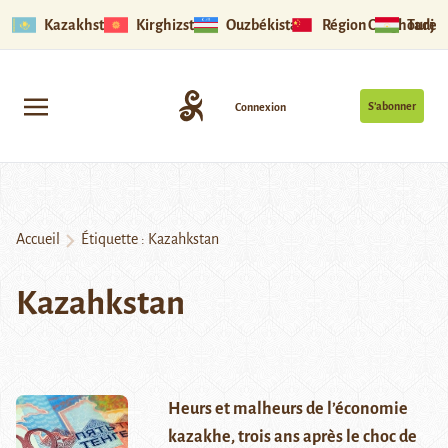
Kazakhstan
Kirghizstan
Ouzbékistan
Région Ouïghoure
Tadjik
S’abonner
Connexion
Accueil
Étiquette :
Kazahkstan
Kazahkstan
Heurs et malheurs de l’économie
kazakhe, trois ans après le choc de