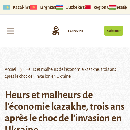
Kazakhstan
Kirghizstan
Ouzbékistan
Région Ouïghoure
Tadjik
S’abonner
Connexion
Accueil
Heurs et malheurs de l’économie kazakhe, trois ans
après le choc de l’invasion en Ukraine
Heurs et malheurs de
l’économie kazakhe, trois ans
après le choc de l’invasion en
Ukraine