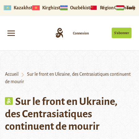
Kazakhstan
Kirghizstan
Ouzbékistan
Région Ouïghoure
Tadjik
S’abonner
Connexion
Accueil
Sur le front en Ukraine, des Centrasiatiques continuent
de mourir
Sur le front en Ukraine,
des Centrasiatiques
continuent de mourir