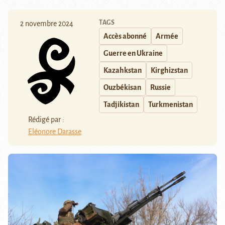
TAGS
2 novembre 2024
Accès abonné
Armée
Guerre en Ukraine
Kazahkstan
Kirghizstan
Ouzbékisan
Russie
Tadjikistan
Turkmenistan
Rédigé par :
Eléonore Darasse