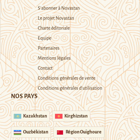
S’abonner à Novastan
Le projet Novastan
Charte éditoriale
Equipe
Partenaires
Mentions légales
Contact
Conditions générales de vente
Conditions générales d’utilisation
NOS PAYS
Kazakhstan
Kirghizstan
Ouzbékistan
Région Ouïghoure