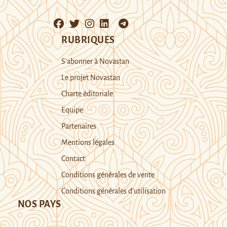
RUBRIQUES
S’abonner à Novastan
Le projet Novastan
Charte éditoriale
Equipe
Partenaires
Mentions légales
Contact
Conditions générales de vente
Conditions générales d’utilisation
NOS PAYS