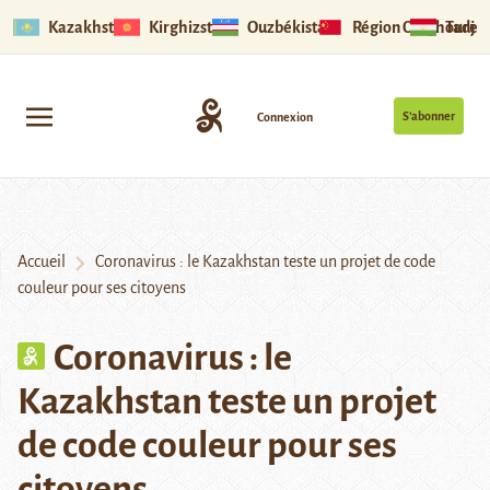
Kazakhstan
Kirghizstan
Ouzbékistan
Région Ouïghoure
Tadjik
S’abonner
Connexion
Accueil
Coronavirus : le Kazakhstan teste un projet de code
couleur pour ses citoyens
Coronavirus : le
Kazakhstan teste un projet
de code couleur pour ses
citoyens