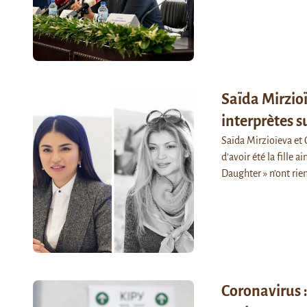
Saïda Mirzio
interprètes su
Saïda Mirzioïeva e
d’avoir été la fille 
Daughter » n’ont r
Coronavirus :