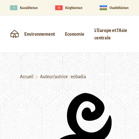
Kazakhstan
Kirghizstan
Ouzbékistan
L'Europe et l'Asie
Environnement
Economie
centrale
Accueil
Auteur/autrice : eobadia