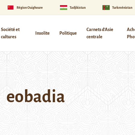
Région Ouïghoure
Tadjikistan
Turkménistan
Société et
Carnets d’Asie
Ach
Insolite
Politique
cultures
centrale
Phot
eobadia