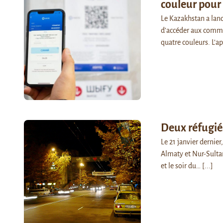
couleur pour 
Le Kazakhstan a lan
d’accéder aux commer
quatre couleurs. L’a
Deux réfugié
Le 21 janvier dernie
Almaty et Nur-Sultan
et le soir du…
[...]