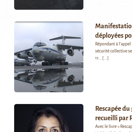
Manifestatio
déployées pou
Répondant à l'appel 
sécurité collective s
11…
[...]
Rescapée du 
recueilli pa
Avec le livre « Resc