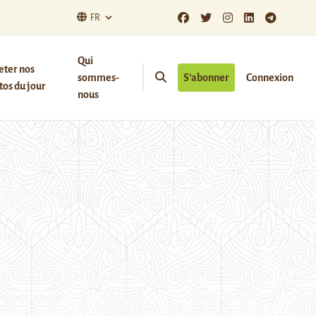
FR
Qui
eter nos
sommes-
S’abonner
Connexion
os du jour
nous