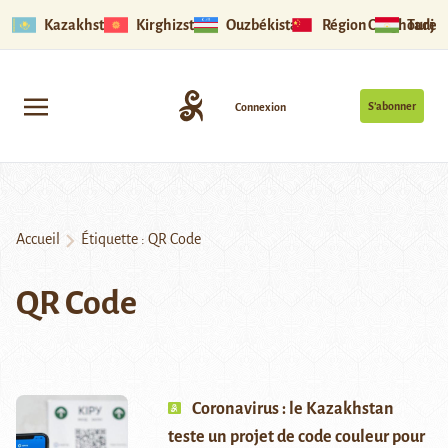
Kazakhstan
Kirghizstan
Ouzbékistan
Région Ouïghoure
Tadjik
S’abonner
Connexion
Accueil
Étiquette :
QR Code
QR Code
Coronavirus : le Kazakhstan
teste un projet de code couleur pour