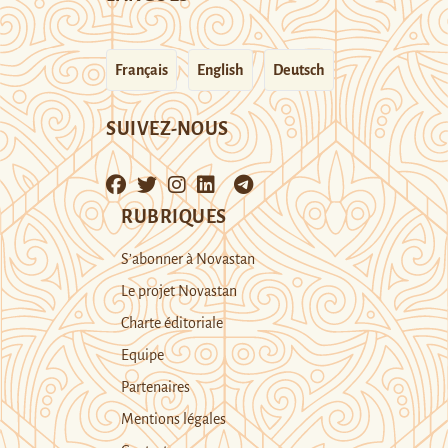
Français
English
Deutsch
SUIVEZ-NOUS
RUBRIQUES
S’abonner à Novastan
Le projet Novastan
Charte éditoriale
Equipe
Partenaires
Mentions légales