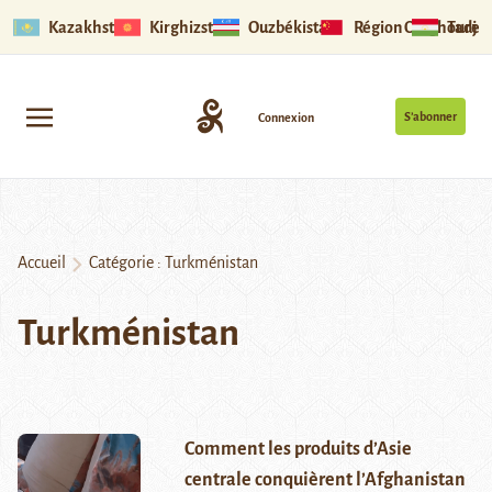
Kazakhstan
Kirghizstan
Ouzbékistan
Région Ouïghoure
Tadjik
S’abonner
Connexion
Accueil
Catégorie :
Turkménistan
Turkménistan
Comment les produits d’Asie
centrale conquièrent l’Afghanistan