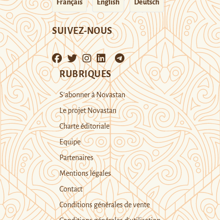
Français
English
Deutsch
SUIVEZ-NOUS
RUBRIQUES
S’abonner à Novastan
Le projet Novastan
Charte éditoriale
Equipe
Partenaires
Mentions légales
Contact
Conditions générales de vente