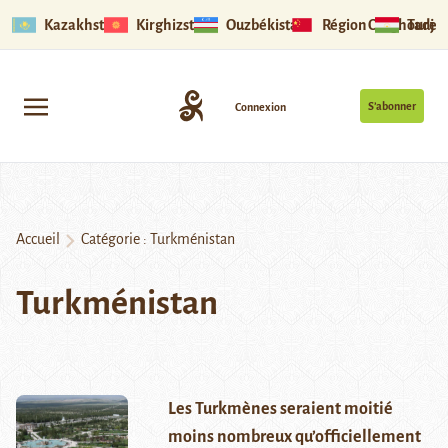
Kazakhstan
Kirghizstan
Ouzbékistan
Région Ouïghoure
Tadjik
S’abonner
Connexion
Accueil
Catégorie :
Turkménistan
Turkménistan
Les Turkmènes seraient moitié
moins nombreux qu’officiellement