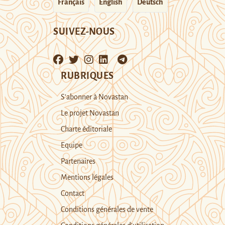
Français
English
Deutsch
SUIVEZ-NOUS
RUBRIQUES
S’abonner à Novastan
Le projet Novastan
Charte éditoriale
Equipe
Partenaires
Mentions légales
Contact
Conditions générales de vente