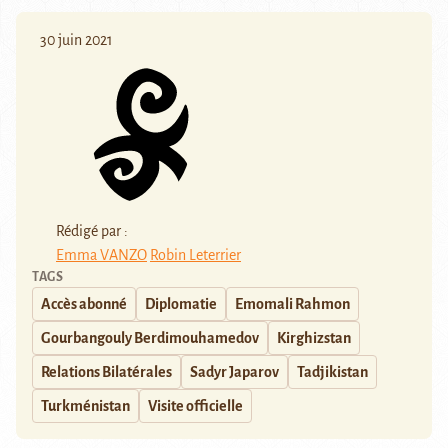
30 juin 2021
Rédigé par :
Emma VANZO
Robin Leterrier
TAGS
Accès abonné
Diplomatie
Emomali Rahmon
Gourbangouly Berdimouhamedov
Kirghizstan
Relations Bilatérales
Sadyr Japarov
Tadjikistan
Turkménistan
Visite officielle