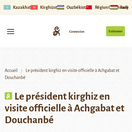
Kazakhstan
Kirghizstan
Ouzbékistan
Région Ouïghoure
Tadjik
S’abonner
Connexion
Accueil
Le président kirghiz en visite officielle à Achgabat et
Douchanbé
Le président kirghiz en
visite officielle à Achgabat et
Douchanbé