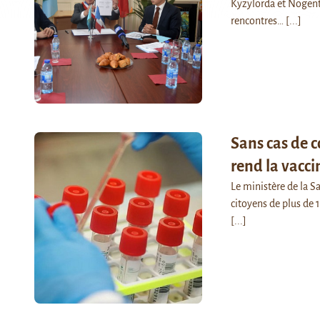
Kyzylorda et Nogent
rencontres…
[...]
Sans cas de 
rend la vacci
Le ministère de la S
citoyens de plus de 
[...]