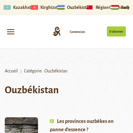
Kazakhstan
Kirghizstan
Ouzbékistan
Région Ouïghoure
Tadjik
S’abonner
Connexion
Accueil
Catégorie :
Ouzbékistan
Ouzbékistan
Les provinces ouzbèkes en
panne d’essence ?