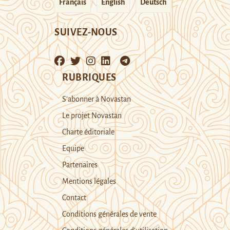
Français
English
Deutsch
SUIVEZ-NOUS
RUBRIQUES
S’abonner à Novastan
Le projet Novastan
Charte éditoriale
Equipe
Partenaires
Mentions légales
Contact
Conditions générales de vente