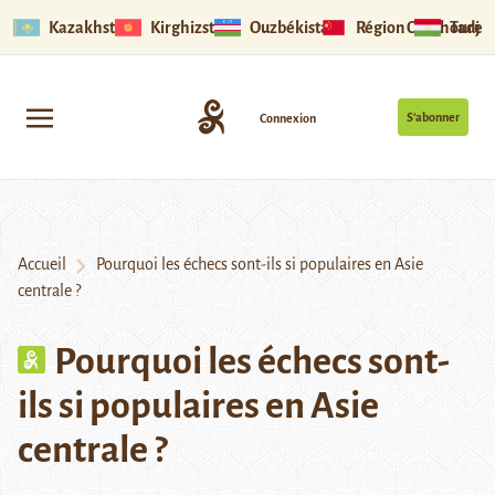
Kazakhstan
Kirghizstan
Ouzbékistan
Région Ouïghoure
Tadjik
S’abonner
Connexion
Accueil
Pourquoi les échecs sont-ils si populaires en Asie
centrale ?
Pourquoi les échecs sont-
ils si populaires en Asie
centrale ?