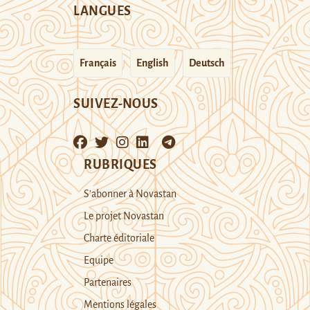
LANGUES
Français
English
Deutsch
SUIVEZ-NOUS
RUBRIQUES
S’abonner à Novastan
Le projet Novastan
Charte éditoriale
Equipe
Partenaires
Mentions légales