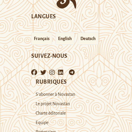
LANGUES
Français
English
Deutsch
SUIVEZ-NOUS
RUBRIQUES
S’abonner à Novastan
Le projet Novastan
Charte éditoriale
Equipe