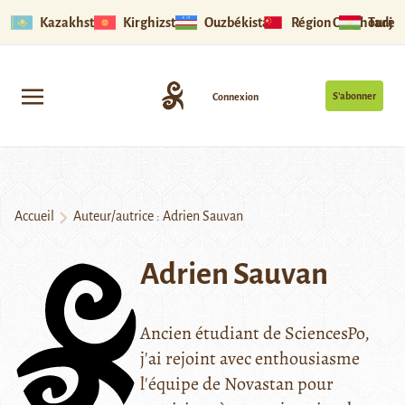
Kazakhstan
Kirghizstan
Ouzbékistan
Région Ouïghoure
Tadjik
S’abonner
Connexion
Accueil
Auteur/autrice : Adrien Sauvan
Adrien Sauvan
Ancien étudiant de SciencesPo,
j'ai rejoint avec enthousiasme
l'équipe de Novastan pour