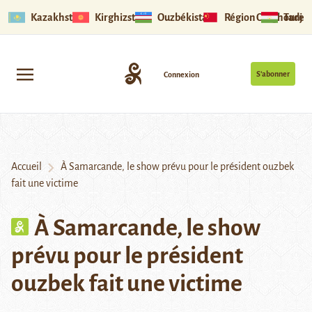
Kazakhstan
Kirghizstan
Ouzbékistan
Région Ouïghoure
Tadjik
S’abonner
Connexion
Accueil
À Samarcande, le show prévu pour le président ouzbek
fait une victime
À Samarcande, le show
prévu pour le président
ouzbek fait une victime