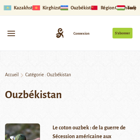
Kazakhstan
Kirghizstan
Ouzbékistan
Région Ouïghoure
Tadjik
S’abonner
Connexion
Accueil
Catégorie :
Ouzbékistan
Ouzbékistan
Le coton ouzbek : de la guerre de
Sécession américaine aux