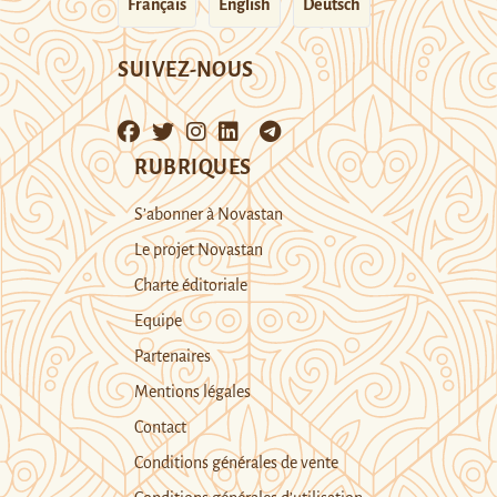
Français
English
Deutsch
SUIVEZ-NOUS
RUBRIQUES
S’abonner à Novastan
Le projet Novastan
Charte éditoriale
Equipe
Partenaires
Mentions légales
Contact
Conditions générales de vente