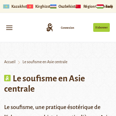
Kazakhstan
Kirghizstan
Ouzbékistan
Région Ouïghoure
Tadjik
S’abonner
Connexion
Accueil
Le soufisme en Asie centrale
Le soufisme en Asie
centrale
Le soufisme, une pratique ésotérique de