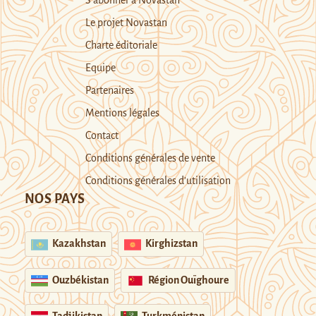
S’abonner à Novastan
Le projet Novastan
Charte éditoriale
Equipe
Partenaires
Mentions légales
Contact
Conditions générales de vente
Conditions générales d’utilisation
NOS PAYS
Kazakhstan
Kirghizstan
Ouzbékistan
Région Ouïghoure
Tadjikistan
Turkménistan