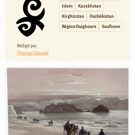
Islam
Kazakhstan
Kirghizstan
Ouzbékistan
Région Ouïghoure
Soufisme
Rédigé par :
Thomas Ciboulet