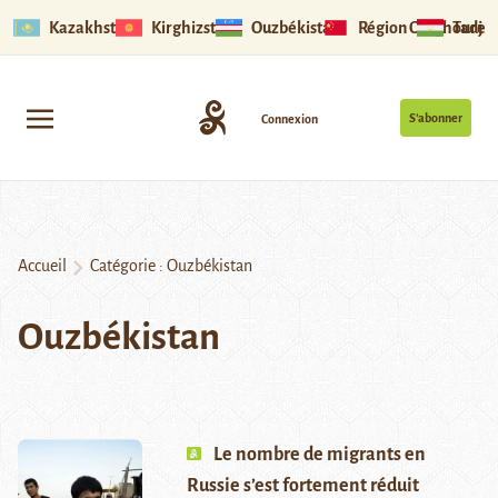
Kazakhstan
Kirghizstan
Ouzbékistan
Région Ouïghoure
Tadjik
S’abonner
Connexion
Accueil
Catégorie :
Ouzbékistan
Ouzbékistan
Le nombre de migrants en
Russie s’est fortement réduit