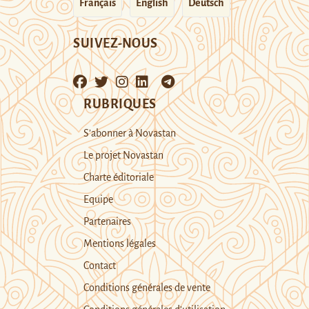
Français
English
Deutsch
SUIVEZ-NOUS
RUBRIQUES
S’abonner à Novastan
Le projet Novastan
Charte éditoriale
Equipe
Partenaires
Mentions légales
Contact
Conditions générales de vente