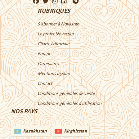
RUBRIQUES
S’abonner à Novastan
Le projet Novastan
Charte éditoriale
Equipe
Partenaires
Mentions légales
Contact
Conditions générales de vente
Conditions générales d’utilisation
NOS PAYS
Kazakhstan
Kirghizstan