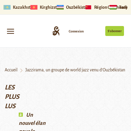
Kazakhstan
Kirghizstan
Ouzbékistan
Région Ouïghoure
Tadjik
S’abonner
Connexion
Accueil
Jazzirama, un groupe de world jazz venu d’Ouzbékistan
LES
PLUS
LUS
Un
nouvel élan