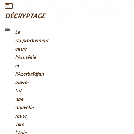
DÉCRYPTAGE
Le
rapprochement
entre
l’Arménie
et
l’Azerbaïdjan
ouvre-
t-il
une
nouvelle
route
vers
l’Asie