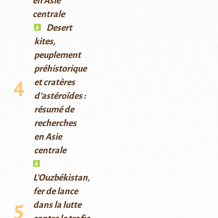
en Asie
centrale
Desert
kites,
peuplement
préhistorique
et cratères
d’astéroïdes :
résumé de
recherches
en Asie
centrale
L’Ouzbékistan,
fer de lance
dans la lutte