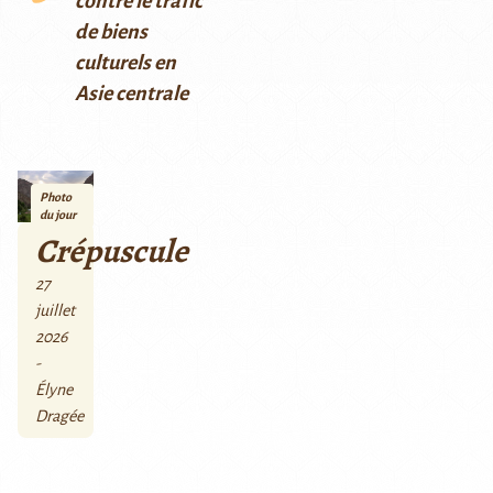
contre le trafic
de biens
culturels en
Asie centrale
Photo
du jour
Crépuscule
27
juillet
2026
-
Élyne
Dragée