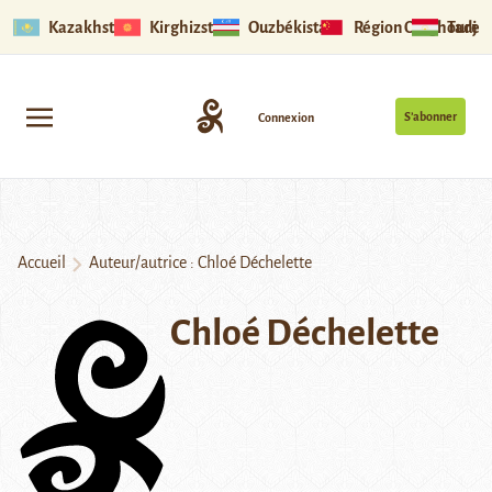
Kazakhstan
Kirghizstan
Ouzbékistan
Région Ouïghoure
Tadjik
S’abonner
Connexion
Accueil
Auteur/autrice : Chloé Déchelette
Chloé Déchelette