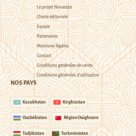
Le projet Novastan
Charte éditoriale
Equipe
Partenaires
Mentions légales
Contact
Conditions générales de vente
Conditions générales d’utilisation
NOS PAYS
Kazakhstan
Kirghizstan
Ouzbékistan
Région Ouïghoure
Tadjikistan
Turkménistan