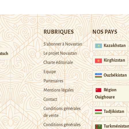
RUBRIQUES
NOS PAYS
S’abonner à Novastan
Kazakhstan
Le projet Novastan
tsch
Kirghizstan
Charte éditoriale
Equipe
Ouzbékistan
Partenaires
Région
Mentions légales
Ouïghoure
Contact
Conditions générales
Tadjikistan
de vente
Conditions générales
Turkménista