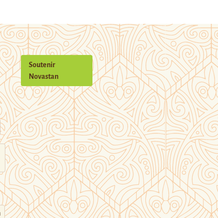
Soutenir
Novastan
n