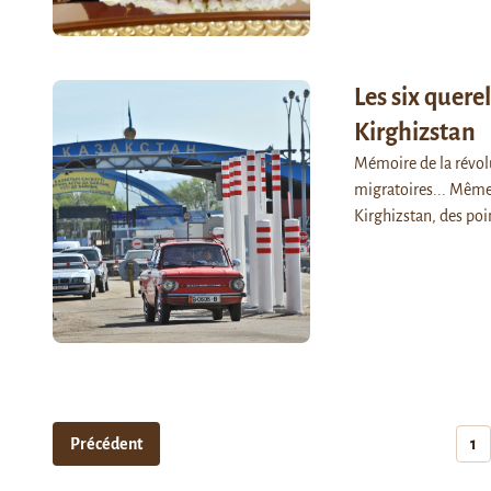
Les six quere
Kirghizstan
Mémoire de la révolu
migratoires... Même 
Kirghizstan, des poin
Précédent
1