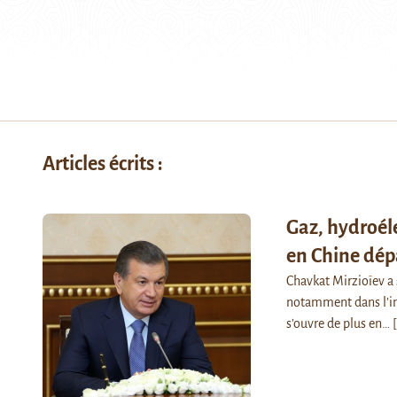
Articles écrits :
Gaz, hydroéle
en Chine dépa
Chavkat Mirzioïev a 
notamment dans l’ind
s’ouvre de plus en…
[