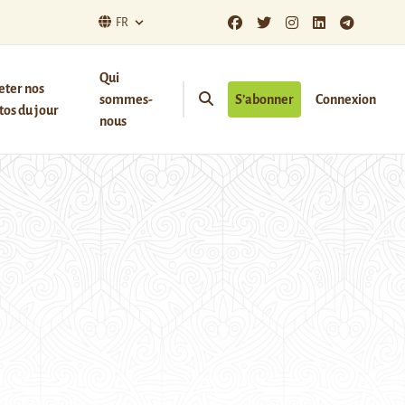
FR
Qui
eter nos
sommes-
S’abonner
Connexion
os du jour
nous