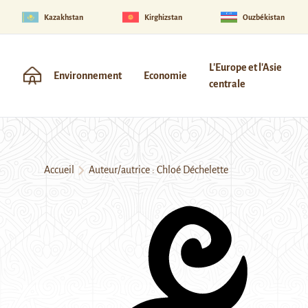
Kazakhstan
Kirghizstan
Ouzbékistan
L'Europe et l'Asie
Environnement
Economie
centrale
Accueil
Auteur/autrice : Chloé Déchelette