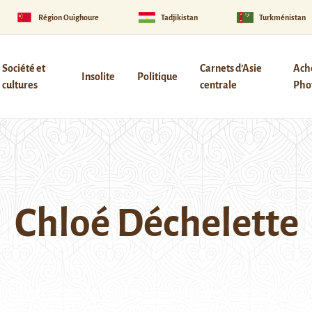
Région Ouïghoure
Tadjikistan
Turkménistan
Société et
Carnets d’Asie
Ach
Insolite
Politique
cultures
centrale
Phot
Chloé Déchelette