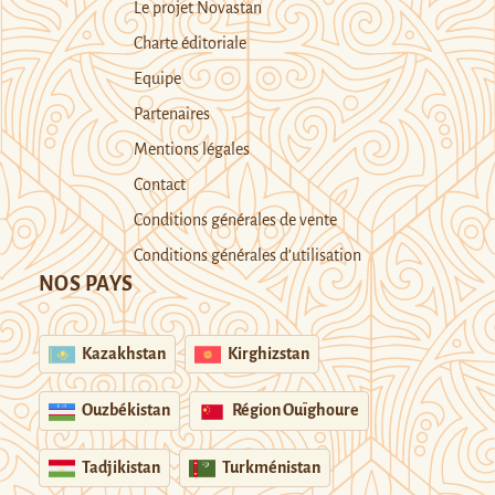
Le projet Novastan
Charte éditoriale
Equipe
Partenaires
Mentions légales
Contact
Conditions générales de vente
Conditions générales d’utilisation
NOS PAYS
Kazakhstan
Kirghizstan
Ouzbékistan
Région Ouïghoure
Tadjikistan
Turkménistan