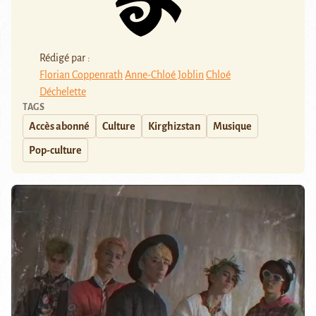
Rédigé par :
Florian Coppenrath
Anne-Chloé Joblin
Chloé
Déchelette
TAGS
Accès abonné
Culture
Kirghizstan
Musique
Pop-culture