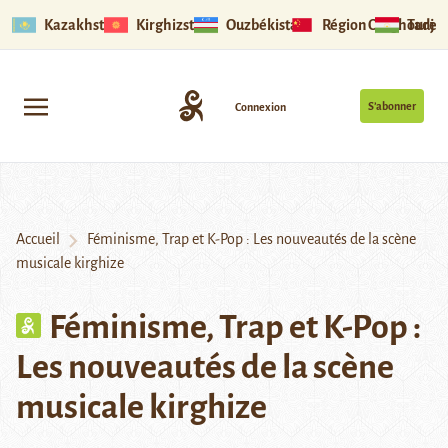
Kazakhstan
Kirghizstan
Ouzbékistan
Région Ouïghoure
Tadjik
S’abonner
Connexion
Accueil
Féminisme, Trap et K-Pop : Les nouveautés de la scène
musicale kirghize
Féminisme, Trap et K-Pop :
Les nouveautés de la scène
musicale kirghize