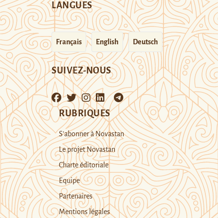
LANGUES
Français
English
Deutsch
SUIVEZ-NOUS
RUBRIQUES
S’abonner à Novastan
Le projet Novastan
Charte éditoriale
Equipe
Partenaires
Mentions légales