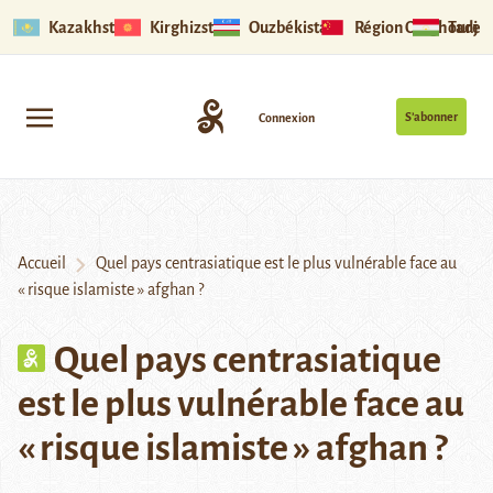
Kazakhstan
Kirghizstan
Ouzbékistan
Région Ouïghoure
Tadjik
S’abonner
Connexion
Accueil
Quel pays centrasiatique est le plus vulnérable face au
« risque islamiste » afghan ?
Quel pays centrasiatique
est le plus vulnérable face au
« risque islamiste » afghan ?