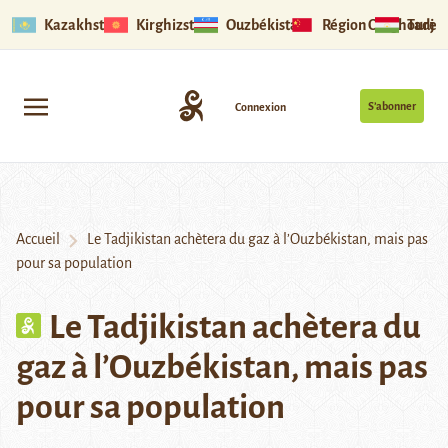
Kazakhstan
Kirghizstan
Ouzbékistan
Région Ouïghoure
Tadjik
S’abonner
Connexion
Accueil
Le Tadjikistan achètera du gaz à l’Ouzbékistan, mais pas
pour sa population
Le Tadjikistan achètera du
gaz à l’Ouzbékistan, mais pas
pour sa population