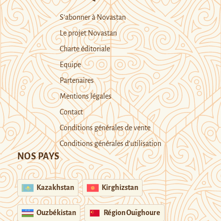
S’abonner à Novastan
Le projet Novastan
Charte éditoriale
Equipe
Partenaires
Mentions légales
Contact
Conditions générales de vente
Conditions générales d’utilisation
NOS PAYS
Kazakhstan
Kirghizstan
Ouzbékistan
Région Ouïghoure