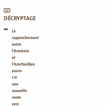
DÉCRYPTAGE
Le
rapprochement
entre
l’Arménie
et
l’Azerbaïdjan
ouvre-
t-il
une
nouvelle
route
vers