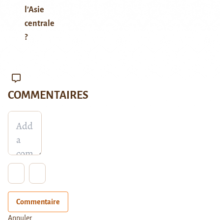
l’Asie
centrale
?
COMMENTAIRES
Commentaire
Annuler