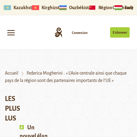
Kazakhstan
Kirghizstan
Ouzbékistan
Région Ouïghoure
Tadjik
S’abonner
Connexion
Accueil
Federica Mogherini : « L’Asie centrale ainsi que chaque
pays de la région sont des partenaires importants de l’UE »
LES
PLUS
LUS
Un
nouvel élan