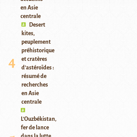
en Asie
centrale
Desert
kites,
peuplement
préhistorique
et cratères
d’astéroïdes :
résumé de
recherches
en Asie
centrale
L’Ouzbékistan,
fer de lance
dans la lutte