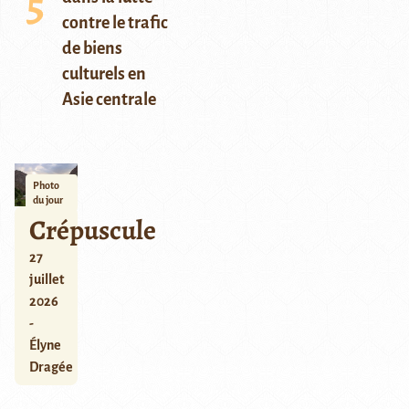
contre le trafic
de biens
culturels en
Asie centrale
Photo
du jour
Crépuscule
27
juillet
2026
-
Élyne
Dragée