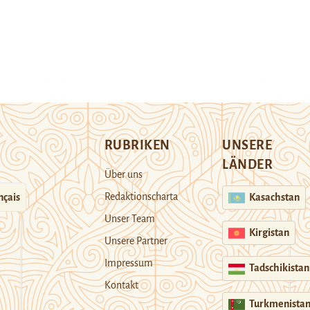
RUBRIKEN
UNSERE
LÄNDER
Über uns
Redaktionscharta
nçais
Kasachstan
Unser Team
Kirgistan
Unsere Partner
Impressum
Tadschikistan
Kontakt
Turkmenista