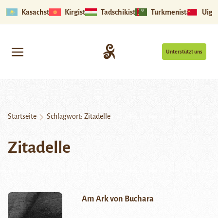
Kasachstan
Kirgistan
Tadschikistan
Turkmenistan
Uigu
Unterstützt uns
Startseite
Schlagwort:
Zitadelle
Zitadelle
Am Ark von Buchara