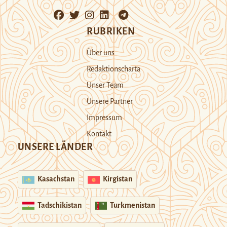
RUBRIKEN
Über uns
Redaktionscharta
Unser Team
Unsere Partner
Impressum
Kontakt
UNSERE LÄNDER
Kasachstan
Kirgistan
Tadschikistan
Turkmenistan