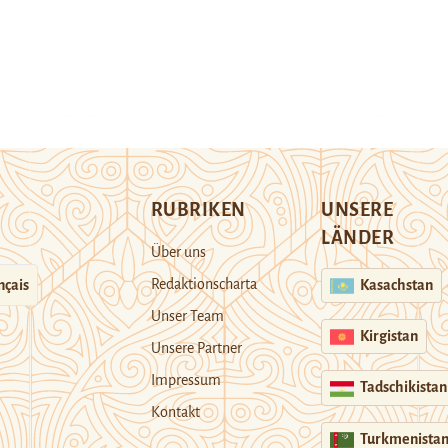
RUBRIKEN
UNSERE
LÄNDER
Über uns
Redaktionscharta
nçais
Kasachstan
Unser Team
Kirgistan
Unsere Partner
Impressum
Tadschikistan
Kontakt
Turkmenista