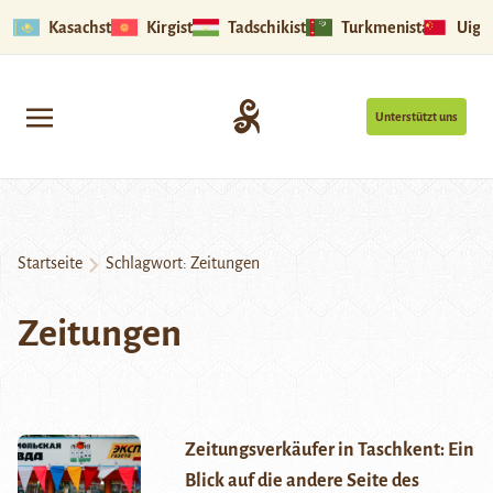
Kasachstan
Kirgistan
Tadschikistan
Turkmenistan
Uigu
Unterstützt uns
Startseite
Schlagwort:
Zeitungen
Zeitungen
Zeitungsverkäufer in Taschkent: Ein
Blick auf die andere Seite des