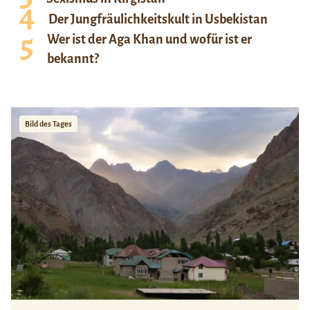
Der Jungfräulichkeitskult in Usbekistan
Wer ist der Aga Khan und wofür ist er
bekannt?
Bild des Tages