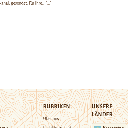
anal, gesendet. Für ihre…
[...]
RUBRIKEN
UNSERE
LÄNDER
Über uns
Redaktionscharta