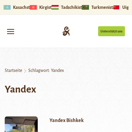
Kasachstan
Kirgistan
Tadschikistan
Turkmenistan
Uigu
Unterstützt uns
Startseite
Schlagwort:
Yandex
Yandex
Yandex Bishkek