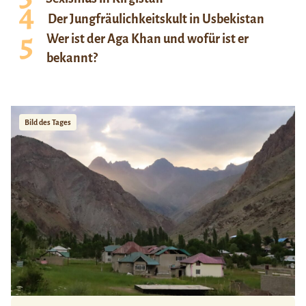
Der Jungfräulichkeitskult in Usbekistan
Wer ist der Aga Khan und wofür ist er
bekannt?
Bild des Tages