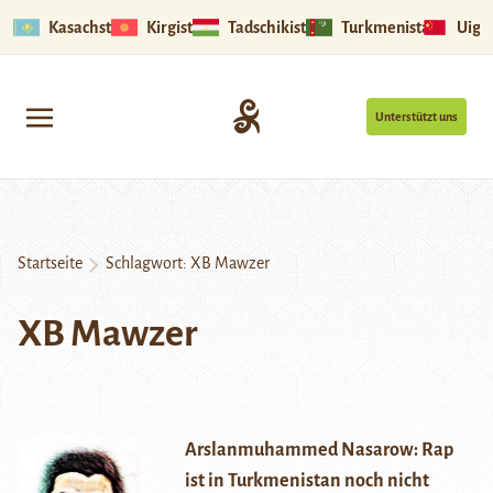
Kasachstan
Kirgistan
Tadschikistan
Turkmenistan
Uigu
Unterstützt uns
Startseite
Schlagwort:
XB Mawzer
XB Mawzer
Arslanmuhammed Nasarow: Rap
ist in Turkmenistan noch nicht