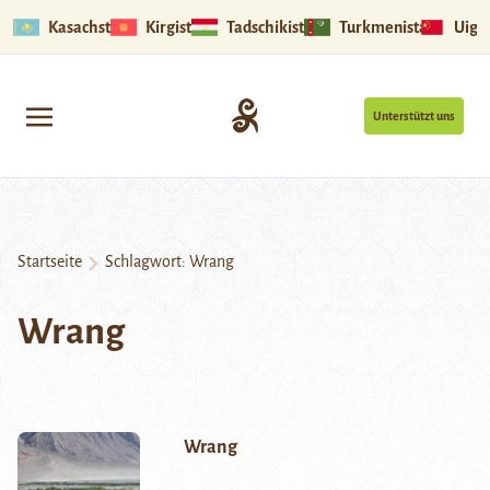
Kasachstan
Kirgistan
Tadschikistan
Turkmenistan
Uigu
Unterstützt uns
Startseite
Schlagwort:
Wrang
Wrang
Wrang