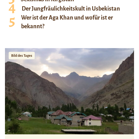
Der Jungfräulichkeitskult in Usbekistan
Wer ist der Aga Khan und wofür ist er
bekannt?
Bild des Tages