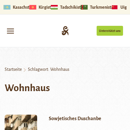
Kasachstan
Kirgistan
Tadschikistan
Turkmenistan
Uigu
Unterstützt uns
Startseite
Schlagwort:
Wohnhaus
Wohnhaus
Sowjetisches Duschanbe