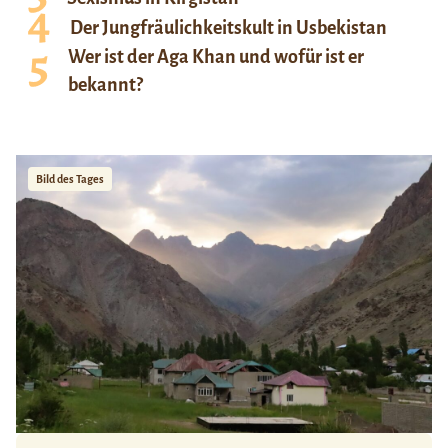
Der Jungfräulichkeitskult in Usbekistan
Wer ist der Aga Khan und wofür ist er
bekannt?
Bild des Tages