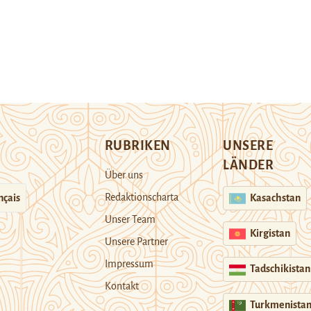
RUBRIKEN
UNSERE
LÄNDER
Über uns
Redaktionscharta
nçais
Kasachstan
Unser Team
Kirgistan
Unsere Partner
Impressum
Tadschikistan
Kontakt
Turkmenista