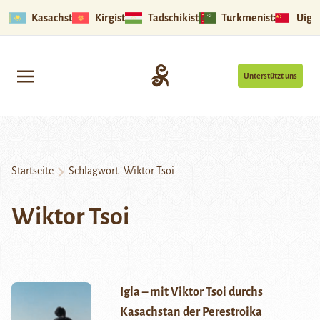
Kasachstan
Kirgistan
Tadschikistan
Turkmenistan
Uigu
Unterstützt uns
Startseite
Schlagwort:
Wiktor Tsoi
Wiktor Tsoi
Igla – mit Viktor Tsoi durchs
Kasachstan der Perestroika