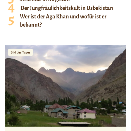
Der Jungfräulichkeitskult in Usbekistan
Wer ist der Aga Khan und wofür ist er
bekannt?
Bild des Tages