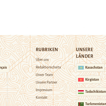
RUBRIKEN
UNSERE
LÄNDER
Über uns
Redaktionscharta
nçais
Kasachstan
Unser Team
Kirgistan
Unsere Partner
Impressum
Tadschikistan
Kontakt
Turkmenista