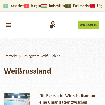
Kasachstan
Kirgistan
Tadschikistan
Turkmenistan
Uigu
Unterstützt uns
Startseite
Schlagwort:
Weißrussland
Weißrussland
Die Eurasische Wirtschaftsunion –
eine Organisation zwischen