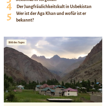
Der Jungfräulichkeitskult in Usbekistan
Wer ist der Aga Khan und wofür ist er
bekannt?
Bild des Tages