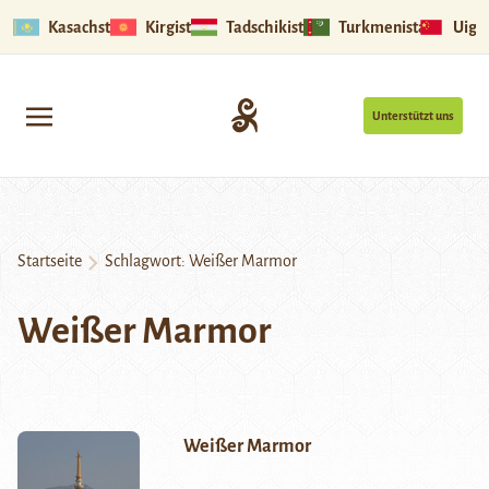
Kasachstan
Kirgistan
Tadschikistan
Turkmenistan
Uigu
Unterstützt uns
Startseite
Schlagwort:
Weißer Marmor
Weißer Marmor
Weißer Marmor