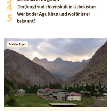
Der Jungfräulichkeitskult in Usbekistan
Wer ist der Aga Khan und wofür ist er
bekannt?
Bild des Tages