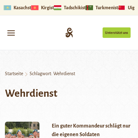
Kasachstan
Kirgistan
Tadschikistan
Turkmenistan
Uigu
Unterstützt uns
Startseite
Schlagwort:
Wehrdienst
Wehrdienst
Ein guter Kommandeur schlägt nur
die eigenen Soldaten