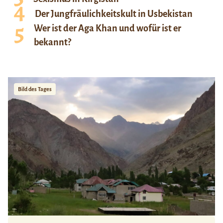
Der Jungfräulichkeitskult in Usbekistan
Wer ist der Aga Khan und wofür ist er
bekannt?
Bild des Tages