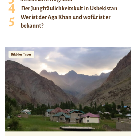
Der Jungfräulichkeitskult in Usbekistan
Wer ist der Aga Khan und wofür ist er
bekannt?
Bild des Tages