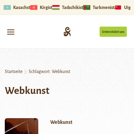
Kasachstan
Kirgistan
Tadschikistan
Turkmenistan
Uigu
Unterstützt uns
Startseite
Schlagwort:
Webkunst
Webkunst
Webkunst