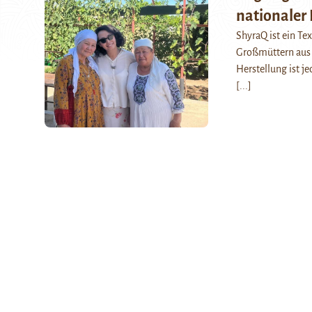
nationaler 
ShyraQ ist ein Tex
Großmüttern aus 
Herstellung ist je
[...]