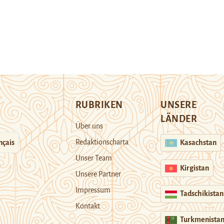
RUBRIKEN
UNSERE
LÄNDER
Über uns
Redaktionscharta
nçais
Kasachstan
Unser Team
Kirgistan
Unsere Partner
Impressum
Tadschikistan
Kontakt
Turkmenista