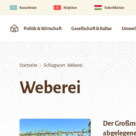
Kasachstan
Kirgistan
Tadschikistan
Politik & Wirtschaft
Gesellschaft & Kultur
Umwelt
Startseite
Schlagwort:
Weberei
Weberei
Der Großmü
abgelegenen