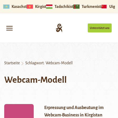
Kasachstan
Kirgistan
Tadschikistan
Turkmenistan
Uigu
Unterstützt uns
Startseite
Schlagwort:
Webcam-Modell
Webcam-Modell
Erpressung und Ausbeutung im
Webcam-Business in Kirgistan