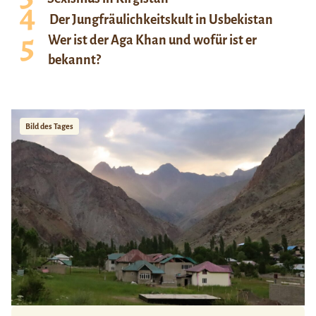
Der Jungfräulichkeitskult in Usbekistan
Wer ist der Aga Khan und wofür ist er
bekannt?
Bild des Tages