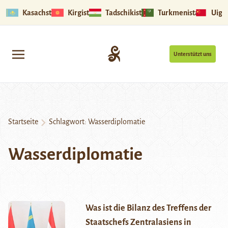
Kasachstan
Kirgistan
Tadschikistan
Turkmenistan
Uigu
Unterstützt uns
Startseite
Schlagwort:
Wasserdiplomatie
Wasserdiplomatie
Was ist die Bilanz des Treffens der
Staatschefs Zentralasiens in