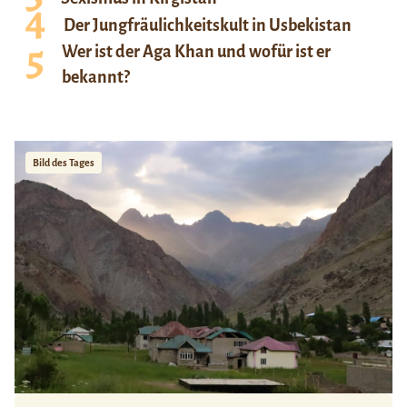
Der Jungfräulichkeitskult in Usbekistan
Wer ist der Aga Khan und wofür ist er
bekannt?
Bild des Tages