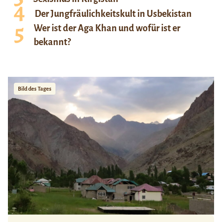
Der Jungfräulichkeitskult in Usbekistan
Wer ist der Aga Khan und wofür ist er
bekannt?
Bild des Tages