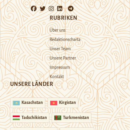
RUBRIKEN
Über uns
Redaktionscharta
Unser Team
Unsere Partner
Impressum
Kontakt
UNSERE LÄNDER
Kasachstan
Kirgistan
Tadschikistan
Turkmenistan