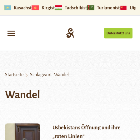
Kasachstan
Kirgistan
Tadschikistan
Turkmenistan
Uigu
Unterstützt uns
Startseite
Schlagwort:
Wandel
Wandel
Usbekistans Öffnung und ihre
„roten Linien“