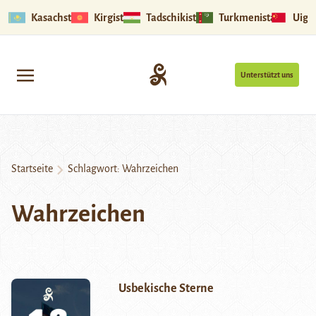
Kasachstan
Kirgistan
Tadschikistan
Turkmenistan
Uigu
Unterstützt uns
Startseite
Schlagwort:
Wahrzeichen
Wahrzeichen
Usbekische Sterne