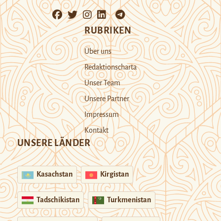
RUBRIKEN
Über uns
Redaktionscharta
Unser Team
Unsere Partner
Impressum
Kontakt
UNSERE LÄNDER
Kasachstan
Kirgistan
Tadschikistan
Turkmenistan