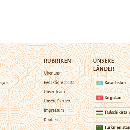
RUBRIKEN
UNSERE
LÄNDER
Über uns
Redaktionscharta
nçais
Kasachstan
Unser Team
Kirgistan
Unsere Partner
Impressum
Tadschikistan
Kontakt
Turkmenista