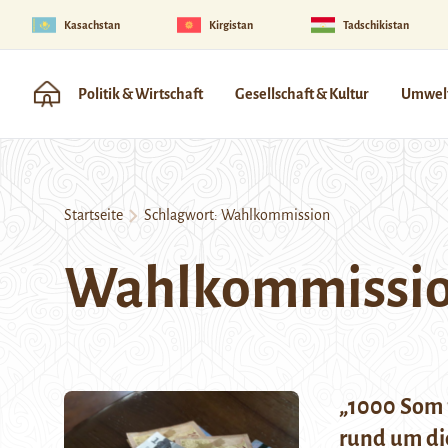
Kasachstan
Kirgistan
Tadschikistan
Politik & Wirtschaft
Gesellschaft & Kultur
Umwelt
Startseite
Schlagwort:
Wahlkommission
Wahlkommissi
„1000 Som 
rund um di