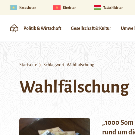
Kasachstan
Kirgistan
Tadschikistan
Politik & Wirtschaft
Gesellschaft & Kultur
Umwelt
Startseite
Schlagwort:
Wahlfälschung
Wahlfälschung
„1000 Som 
rund um di