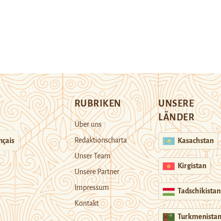
RUBRIKEN
UNSERE
LÄNDER
Über uns
Redaktionscharta
nçais
Kasachstan
Unser Team
Kirgistan
Unsere Partner
Impressum
Tadschikistan
Kontakt
Turkmenista